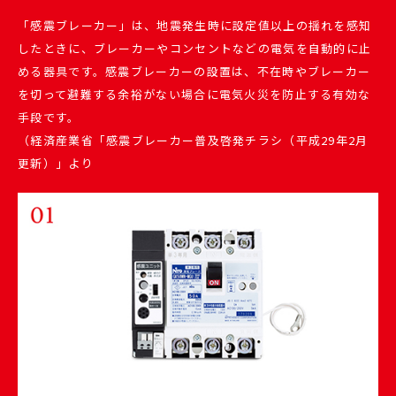
「感震ブレーカー」は、地震発生時に設定値以上の揺れを感知
したときに、ブレーカーやコンセントなどの電気を自動的に止
める器具です。感震ブレーカーの設置は、不在時やブレーカー
を切って避難する余裕がない場合に電気火災を防止する有効な
手段です。
（経済産業省「感震ブレーカー普及啓発チラシ（平成29年2月
更新）」より