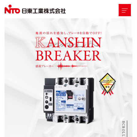
TOP
地震時の火災の
危険性
感震ブレーカー
の特長
商品
概要
導入
事例
FAQ
SCROLL
TOPICS