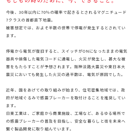
もしもの時のために、今、できること。
今後、30年以内に70％の確率で起きるとされるマグニチュード
7クラスの首都直下地震。
被害想定では、およそ半数の世帯で停電が発生するとされてい
ます。
停電から電気が復旧すると、スイッチがONになったままの電気
器具や損傷した電気コードに通電し、火災が発生し、甚大な被
害をもたらすことが予想されます。阪神淡路大震災や東日本大
震災においても発生した火災の過半数は、電気が原因でした。
近年、国をあげての取り組みが始まり、住宅密集地域では、政
府が地域ぐるみで感震ブレーカーを取付けることを推奨してい
ます。
日東工業は、ご家庭から商業施設、工場など、あるゆる場所で
の感震ブレーカーの普及を目指し、安全な暮らしと街を未来へ
繋ぐ製品開発に取り組んでいます。